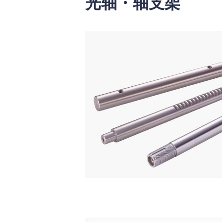
光轴・轴支架