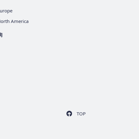
urope
orth America
询
TOP