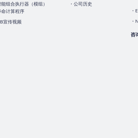
智能组合执行器（模组）
・公司历史
・E
寿命计算程序
・N
NB宣传视频
咨