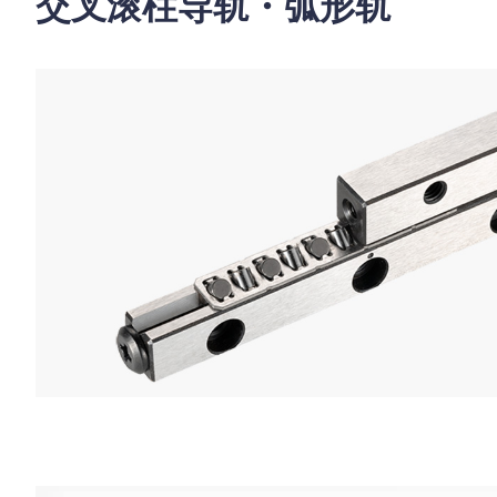
交叉滚柱导轨・弧形轨