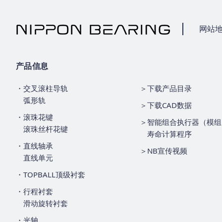
网站
产品信息
・交叉滚柱导轨
＞下载产品目录
弧形轨
＞下载CAD数据
・滚珠花键
＞智能组合执行器（模组
滚珠丝杆花键
寿命计算程序
・直线轴承
＞NB宣传视频
直线单元
・TOPBALL顶级衬套
・行程衬套
滑动旋转衬套
・光轴