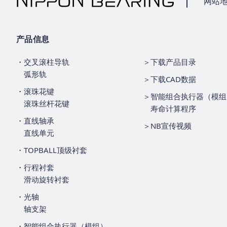
网站
产品信息
・交叉滚柱导轨
＞下载产品目录
弧形轨
＞下载CAD数据
・滚珠花键
＞智能组合执行器（模组
滚珠丝杆花键
寿命计算程序
・直线轴承
＞NB宣传视频
直线单元
・TOPBALL顶级衬套
・行程衬套
滑动旋转衬套
・光轴
轴支架
・智能组合执行器（模组）