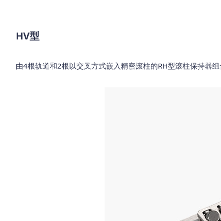
HV型
由4根轨道和2根以交叉方式嵌入精密滚柱的RH型滚柱保持器