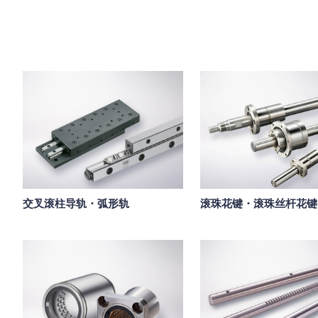
交叉滚柱导轨・弧形轨
滚珠花键・滚珠丝杆花键