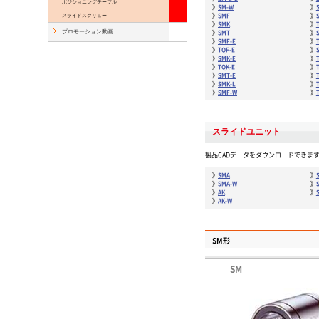
ポジショニングテーブル
SM-W
スライドスクリュー
SMF
SMK
プロモーション動画
SMT
SMF-E
TQF-E
SMK-E
TQK-E
SMT-E
SMK-L
SMF-W
スライドユニット
製品CADデータをダウンロードできま
SMA
SMA-W
AK
AK-W
SM形
SM