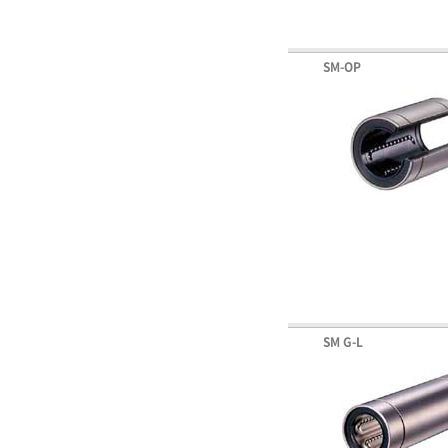
SM-OP
SM G-L