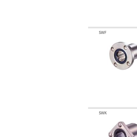
SWF
SWK