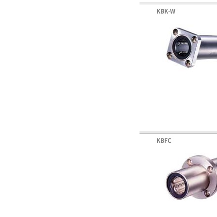
KBK-W
KBFC