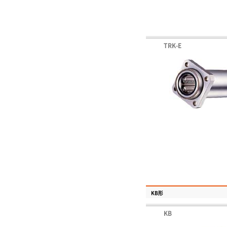
TRK-E
KB形
KB