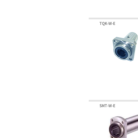
TQK-W-E
SMT-W-E