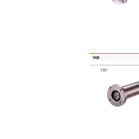
TR形
TRF