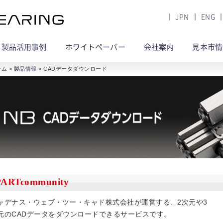
JPN
ENG
製品活用事例
ホワイトペーパー
会社案内
見本市情
ーム
>
製品情報
> CADデータダウンロード
PARTcommunity
ャデナス・ウェブ・ツー・キャド株式会社が運営する、2次元や3
元のCADデータをダウンロードできるサービスです。