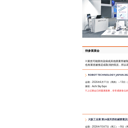
待参展展会
※展览可能因传染病或其他因素而被
也有展览被推迟或取消的情况，所以
ROBOT TECHNOLOGY JAPAN 20
会期：2026年6月11日（周四）～13日
展馆：Aichi Sky Expo
※上记展会已经圆满落幕，非常感谢各位
大阪工业展 第29届关西机械要素及技
会期：2026年10月7日（周三）～9日（周