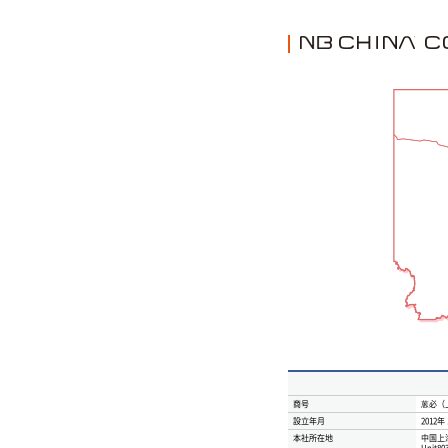
商号
蒽必（上
設立年月
2012年
本社所在地
中国上海