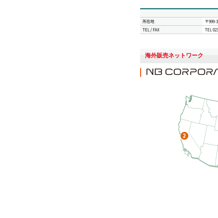
所在地
〒999
TEL / FAX
TEL 02
海外販売ネットワーク