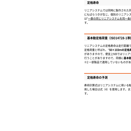
定格寿命
リニアシステムでは同時に製作された
にもばらつきが生じ、個別のリニアシ
は“
一群の同じリニアシステムを同一条
す。
基本動定格荷重（ISO14728-
リニアシステムの定格寿命は走行距離
定格荷重と呼ばれ、“
50×10
3
ｍの定格
がありますので、便宜上NBではリニ
行うことがありますので、同様に
基本
※2 一部製品で適用していないものが
定格寿命の予測
寿命計算式はリニアシステムに用いる
用した場合は式（4）を使用します。ま
す。