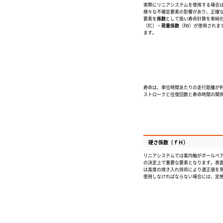
実際にリニアシステムを使用する場合
様々な不確定要素の影響があり、正確
要素を
係数
として扱い寿命計算を単純
（fC）・
荷重係数
（fW）が使用されま
ます。
寿命は、単位時間あたりの走行距離が
ストロークと往復回数と寿命時間の関係
硬さ係数（ｆ
Ｈ
）
リニアシステムでは案内軸がボールベ
の決定上で重要な要素となります。表面
は高度の焼き入れ技術により適正値を
使用しなければならない場合には、定格