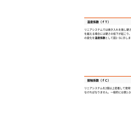
温度係数（ｆ
Ｔ
）
リニアシステムでは焼き入れを施し硬さ
を越える場合には硬さの低下が起こり
の変化を
温度係数
として図1−3に示し
接触係数（ｆ
Ｃ
）
リニアシステムを2個以上密着して使
なければなりません。一般的には表1-