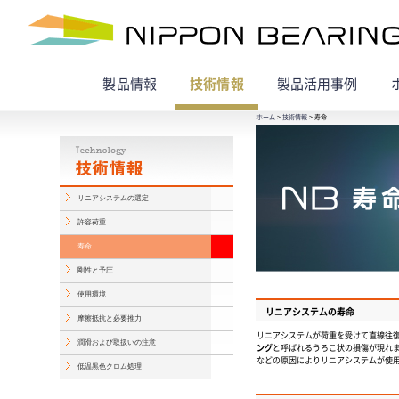
製品情報
技術情報
製品活用事例
ホーム
>
技術情報
> 寿命
リニアシステムの選定
許容荷重
寿命
剛性と予圧
使用環境
リニアシステムの寿命
摩擦抵抗と必要推力
リニアシステムが荷重を受けて直線往
潤滑および取扱いの注意
ング
と呼ばれるうろこ状の損傷が現れ
などの原因によりリニアシステムが使
低温黒色クロム処理