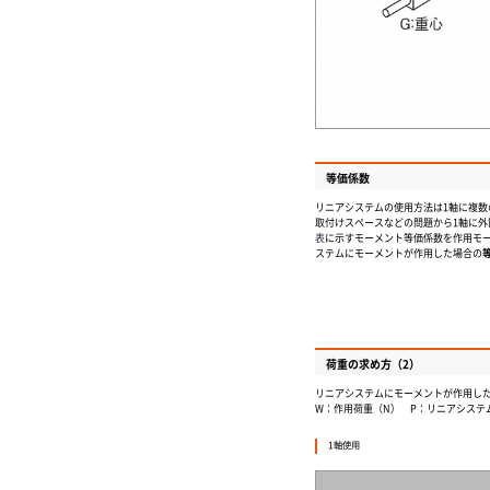
等価係数
リニアシステムの使用方法は1軸に複数
取付けスペースなどの問題から1軸に外
表
に示すモーメント等価係数を作用モ
ステムにモーメントが作用した場合の
荷重の求め方（2）
リニアシステムにモーメントが作用し
W：作用荷重（N） P：リニアシス
1軸使用