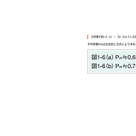
③荷重が図1-6（a）・（b）のように
平均荷重Pmは近似的に次式により求め