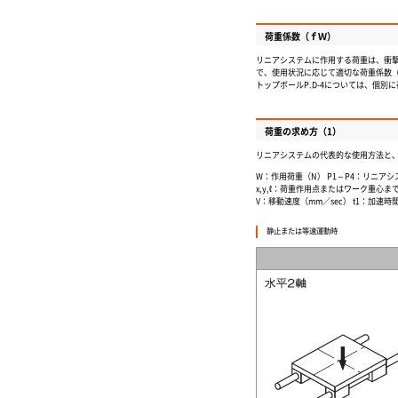
荷重係数（ｆ
Ｗ
）
リニアシステムに作用する荷重は、衝
で、使用状況に応じて適切な荷重係数（
トップボールP.D-4については、個別
荷重の求め方（1）
リニアシステムの代表的な使用方法と
W：作用荷重（N） P1～P4：リニア
x,y,ℓ
：荷重作用点またはワーク重心までの
V：移動速度（mm／sec） t1：加速時間
静止または等速運動時