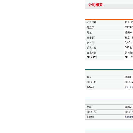
公司概要
公司名称
日本ベ
建立于
1959
地址
邮编94
董事长
福永 
决算日
3月31
员工人数
582名
交易银行
第四北
TEL / FAX
TEL 0
地址
邮编11
TEL / FAX
TEL 0
E-Mail
tok@ni
地址
邮编94
TEL / FAX
TEL 0
E-Mail
hon@n