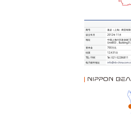
商号
蒽必（上海）商贸有限公司（N
设立年月
2012年 11月
地址
中国上海行区新龙路133
Unit803，Building31,
资本金
700万元
结算
12月31日
TEL / FAX
Tel.
021-52286811
电子邮件地址
info@nb-china.com.c