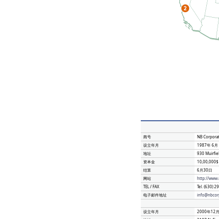
商号
NB Corporat
设立年月
1987年 6月
地址
930 Muirfie
资本金
10,00,000$
结算
6月30日
网站
http://www
TEL / FAX
Tel. (630) 
电子邮件地址
info@nbcor
设立年月
2000年12