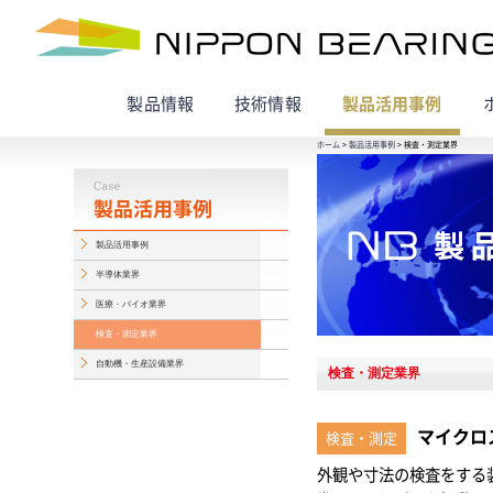
製品情報
技術情報
製品活用事例
ホーム
>
製品活用事例
> 検査・測定業界
製品活用事例
半導体業界
医療・バイオ業界
検査・測定業界
自動機・生産設備業界
検査・測定業界
マイクロ
検査・測定
外観や寸法の検査をする